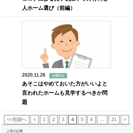
人ホーム選び（前編）
2020.11.26
お役立ち
あそこはやめておいた方がいいよと
言われたホームも見学するべきか問
題
<<先頭へ
<
1
2
3
4
5
6
…
21
>
人気の記事