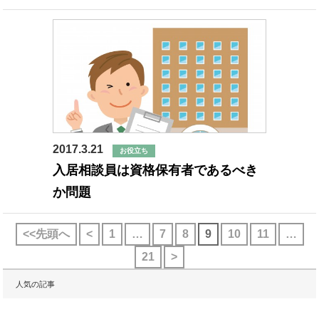
2017.3.21
お役立ち
入居相談員は資格保有者であるべき
か問題
<<先頭へ
<
1
…
7
8
9
10
11
…
21
>
人気の記事