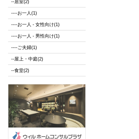
--居室(2)
----お一人(1)
----お一人 - 女性向け(1)
----お一人 - 男性向け(1)
----ご夫婦(1)
--屋上・中庭(2)
--食堂(2)