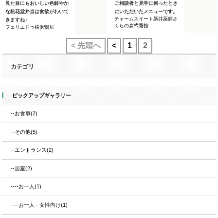
見た目にもおいしい色鮮やか
ご相談者と見学に伺ったとき
な松花堂弁当は食欲がわいて
にいただいたメニューです。
チャームスイート新井薬師さ
きますね♪
くらの森弐番館
フェリエドゥ横浜鴨居
< 先頭へ
<
1
2
カテゴリ
ピックアップギャラリー
--お食事(2)
--その他(5)
--エントランス(2)
--居室(2)
----お一人(1)
----お一人 - 女性向け(1)