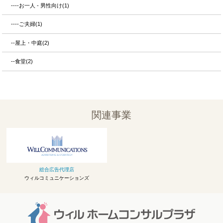
----お一人 - 男性向け(1)
----ご夫婦(1)
--屋上・中庭(2)
--食堂(2)
関連事業
総合広告代理店
ウィルコミュニケーションズ