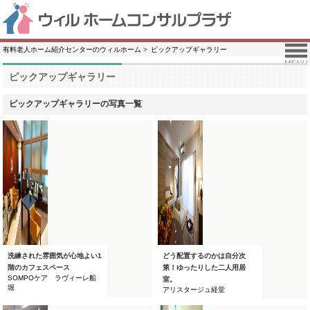
有料老人ホーム紹介センターのウィルホーム
ピックアップギャラリー
ピックアップギャラリー
ピックアップギャラリーの写真一覧
洗練された雰囲気が心地よい1
どう配置するのかは自分次
階のカフェスペース
第！ゆったりした二人用居
SOMPOケア ラヴィーレ船
室。
堀
アリスタージュ経堂