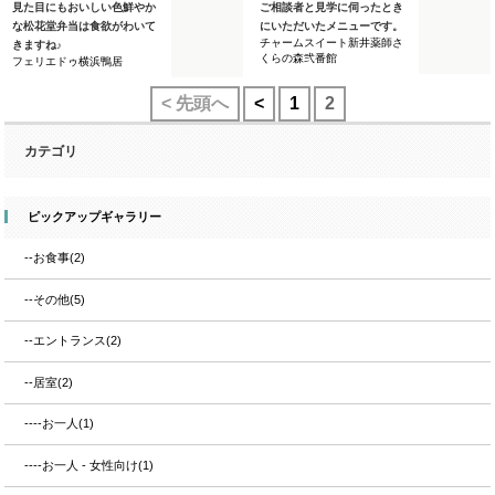
見た目にもおいしい色鮮やか
ご相談者と見学に伺ったとき
な松花堂弁当は食欲がわいて
にいただいたメニューです。
チャームスイート新井薬師さ
きますね♪
くらの森弐番館
フェリエドゥ横浜鴨居
< 先頭へ
<
1
2
カテゴリ
ピックアップギャラリー
--お食事(2)
--その他(5)
--エントランス(2)
--居室(2)
----お一人(1)
----お一人 - 女性向け(1)