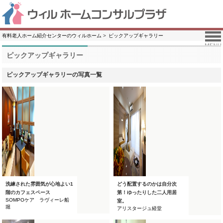
有料老人ホーム紹介センターのウィルホーム
ピックアップギャラリー
ピックアップギャラリー
ピックアップギャラリーの写真一覧
洗練された雰囲気が心地よい1
どう配置するのかは自分次
階のカフェスペース
第！ゆったりした二人用居
SOMPOケア ラヴィーレ船
室。
堀
アリスタージュ経堂