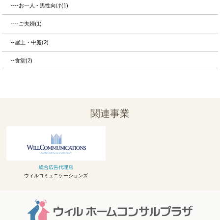
----お一人 - 男性向け(1)
----ご夫婦(1)
--屋上・中庭(2)
--食堂(2)
関連事業
総合広告代理店
ウィルコミュニケーションズ