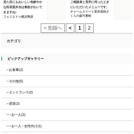
見た目にもおいしい色鮮やか
ご相談者と見学に伺ったとき
な松花堂弁当は食欲がわいて
にいただいたメニューです。
チャームスイート新井薬師さ
きますね♪
くらの森弐番館
フェリエドゥ横浜鴨居
< 先頭へ
<
1
2
カテゴリ
ピックアップギャラリー
--お食事(2)
--その他(5)
--エントランス(2)
--居室(2)
----お一人(1)
----お一人 - 女性向け(1)