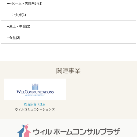
----お一人 - 男性向け(1)
----ご夫婦(1)
--屋上・中庭(2)
--食堂(2)
関連事業
総合広告代理店
ウィルコミュニケーションズ