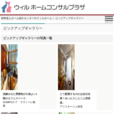
有料老人ホーム紹介センターのウィルホーム
ピックアップギャラリー
ピックアップギャラリー
ピックアップギャラリーの写真一覧
洗練された雰囲気が心地よい1
どう配置するのかは自分次
階のカフェスペース
第！ゆったりした二人用居
SOMPOケア ラヴィーレ船
室。
堀
アリスタージュ経堂