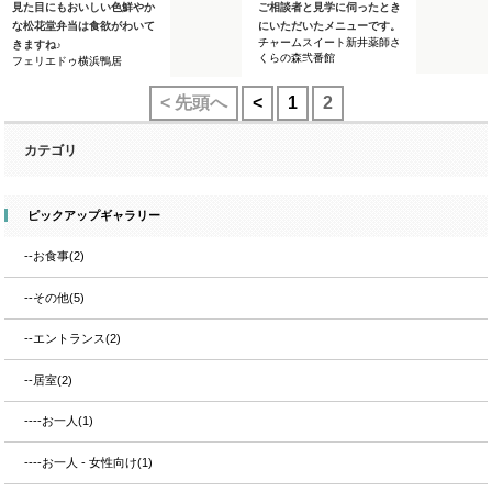
見た目にもおいしい色鮮やか
ご相談者と見学に伺ったとき
な松花堂弁当は食欲がわいて
にいただいたメニューです。
チャームスイート新井薬師さ
きますね♪
くらの森弐番館
フェリエドゥ横浜鴨居
< 先頭へ
<
1
2
カテゴリ
ピックアップギャラリー
--お食事(2)
--その他(5)
--エントランス(2)
--居室(2)
----お一人(1)
----お一人 - 女性向け(1)