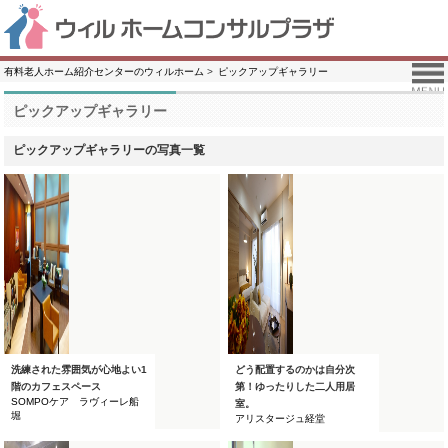
有料老人ホーム紹介センターのウィルホーム
ピックアップギャラリー
ピックアップギャラリー
ピックアップギャラリーの写真一覧
洗練された雰囲気が心地よい1
どう配置するのかは自分次
階のカフェスペース
第！ゆったりした二人用居
SOMPOケア ラヴィーレ船
室。
堀
アリスタージュ経堂