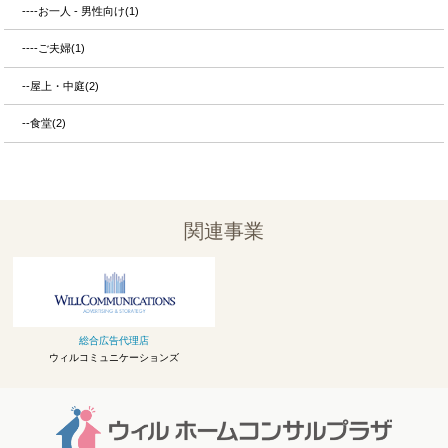
----お一人 - 男性向け(1)
----ご夫婦(1)
--屋上・中庭(2)
--食堂(2)
関連事業
総合広告代理店
ウィルコミュニケーションズ