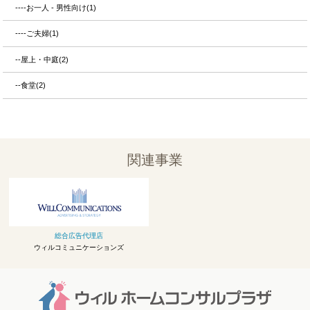
----お一人 - 男性向け(1)
----ご夫婦(1)
--屋上・中庭(2)
--食堂(2)
関連事業
総合広告代理店
ウィルコミュニケーションズ