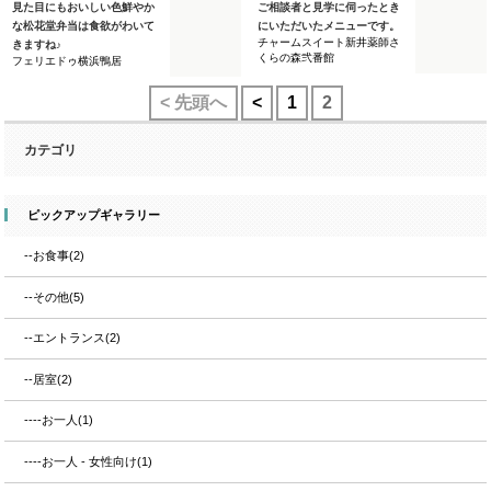
見た目にもおいしい色鮮やか
ご相談者と見学に伺ったとき
な松花堂弁当は食欲がわいて
にいただいたメニューです。
チャームスイート新井薬師さ
きますね♪
くらの森弐番館
フェリエドゥ横浜鴨居
< 先頭へ
<
1
2
カテゴリ
ピックアップギャラリー
--お食事(2)
--その他(5)
--エントランス(2)
--居室(2)
----お一人(1)
----お一人 - 女性向け(1)