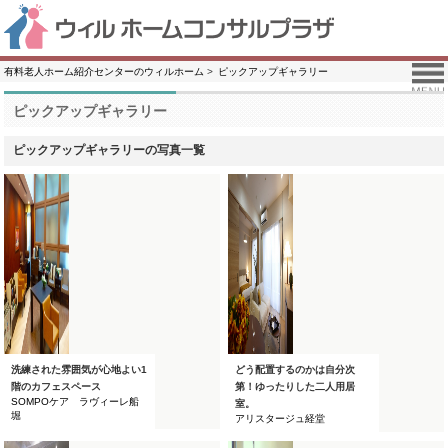
有料老人ホーム紹介センターのウィルホーム
ピックアップギャラリー
ピックアップギャラリー
ピックアップギャラリーの写真一覧
洗練された雰囲気が心地よい1
どう配置するのかは自分次
階のカフェスペース
第！ゆったりした二人用居
SOMPOケア ラヴィーレ船
室。
堀
アリスタージュ経堂