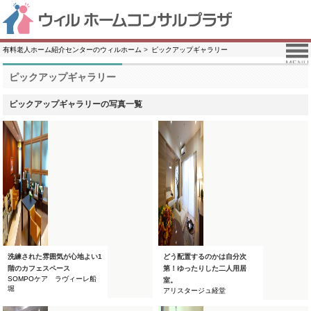
有料老人ホーム紹介センターのウィルホーム
ピックアップギャラリー
ピックアップギャラリー
ピックアップギャラリーの写真一覧
洗練された雰囲気が心地よい1
どう配置するのかは自分次
階のカフェスペース
第！ゆったりした二人用居
SOMPOケア ラヴィーレ船
室。
堀
アリスタージュ経堂