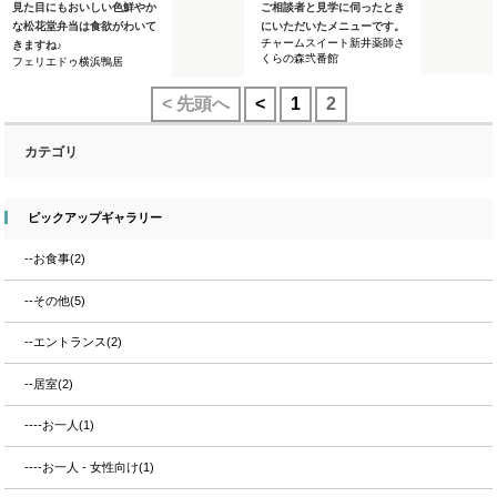
見た目にもおいしい色鮮やか
ご相談者と見学に伺ったとき
な松花堂弁当は食欲がわいて
にいただいたメニューです。
チャームスイート新井薬師さ
きますね♪
くらの森弐番館
フェリエドゥ横浜鴨居
< 先頭へ
<
1
2
カテゴリ
ピックアップギャラリー
--お食事(2)
--その他(5)
--エントランス(2)
--居室(2)
----お一人(1)
----お一人 - 女性向け(1)