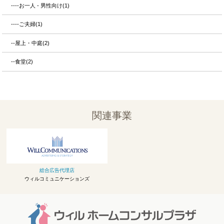
----お一人 - 男性向け(1)
----ご夫婦(1)
--屋上・中庭(2)
--食堂(2)
関連事業
総合広告代理店
ウィルコミュニケーションズ