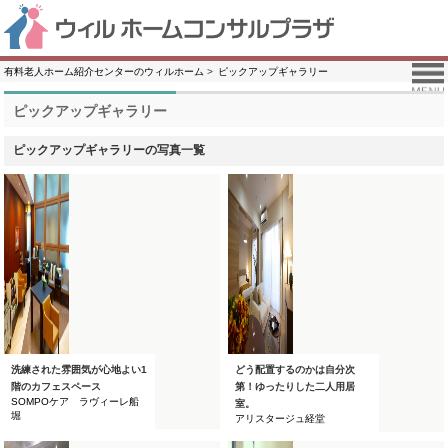
有料老人ホーム紹介センターのウィルホーム
ピックアップギャラリー
ピックアップギャラリー
ピックアップギャラリーの写真一覧
洗練された雰囲気が心地よい1
どう配置するのかは自分次
階のカフェスペース
第！ゆったりした二人用居
SOMPOケア ラヴィーレ船
室。
堀
アリスタージュ経堂