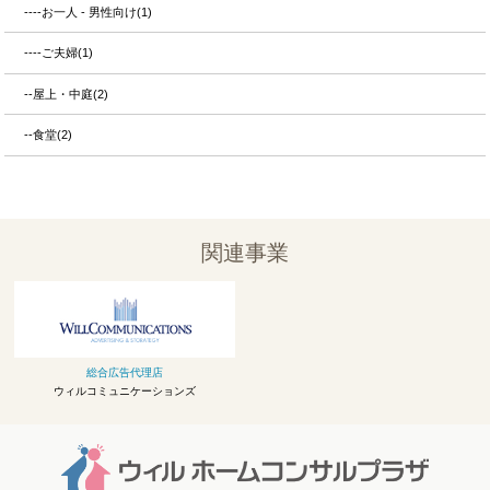
----お一人 - 男性向け(1)
----ご夫婦(1)
--屋上・中庭(2)
--食堂(2)
関連事業
総合広告代理店
ウィルコミュニケーションズ