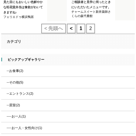
見た目にもおいしい色鮮やか
ご相談者と見学に伺ったとき
な松花堂弁当は食欲がわいて
にいただいたメニューです。
チャームスイート新井薬師さ
きますね♪
くらの森弐番館
フェリエドゥ横浜鴨居
< 先頭へ
<
1
2
カテゴリ
ピックアップギャラリー
--お食事(2)
--その他(5)
--エントランス(2)
--居室(2)
----お一人(1)
----お一人 - 女性向け(1)