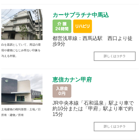
カーサプラチナ中馬込
都営浅草線：西馬込駅 西口より徒
歩9分
白を基調としていて、周辺の環
境や建物になじみ明るい印象を
与える外観。
詳しくはコチラ
恵信カナン甲府
JR中央本線「石和温泉」駅より車で
約10分または「甲府」駅より車で約
土地建物の権利形態：土地／日
15分
所有・建物／所有
詳しくはコチラ