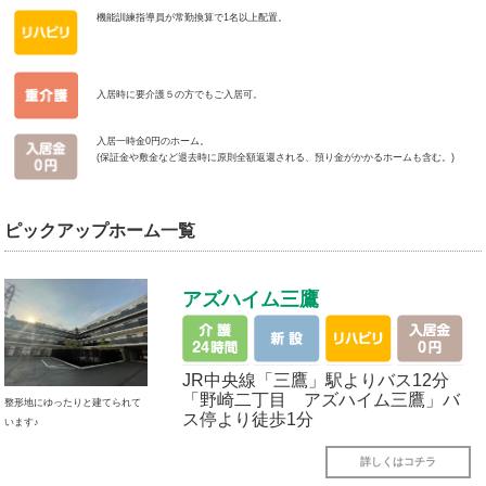
機能訓練指導員が常勤換算で1名以上配置。
入居時に要介護５の方でもご入居可。
入居一時金0円のホーム。
(保証金や敷金など退去時に原則全額返還される、預り金がかかるホームも含む。)
ピックアップホーム一覧
アズハイム三鷹
JR中央線「三鷹」駅よりバス12分
「野崎二丁目 アズハイム三鷹」バ
整形地にゆったりと建てられて
ス停より徒歩1分
います♪
詳しくはコチラ