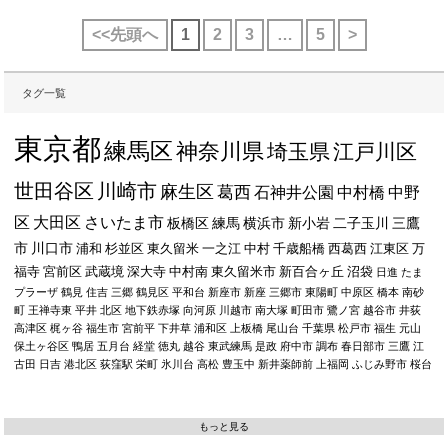
<<先頭へ
1
2
3
…
5
>
タグ一覧
東京都
練馬区
神奈川県
埼玉県
江戸川区
世田谷区
川崎市
麻生区
葛西
石神井公園
中村橋
中野
区
大田区
さいたま市
板橋区
練馬
横浜市
新小岩
二子玉川
三鷹
市
川口市
浦和
杉並区
東久留米
一之江
中村
千歳船橋
西葛西
江東区
万
福寺
宮前区
武蔵境
深大寺
中村南
東久留米市
新百合ヶ丘
沼袋
日進
たま
プラーザ
鶴見
住吉
三郷
鶴見区
平和台
新座市
新座
三郷市
東陽町
中原区
橋本
南砂
町
王禅寺東
平井
北区
地下鉄赤塚
向河原
川越市
南大塚
町田市
鷺ノ宮
越谷市
井荻
高津区
梶ヶ谷
福生市
宮前平
下井草
浦和区
上板橋
尾山台
千葉県
松戸市
福生
元山
保土ヶ谷区
鴨居
五月台
経堂
徳丸
越谷
東武練馬
是政
府中市
調布
春日部市
三鷹
江
古田
日吉
港北区
荻窪駅
栄町
氷川台
高松
豊玉中
新井薬師前
上福岡
ふじみ野市
桜台
もっと見る