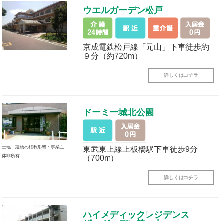
ウエルガーデン松戸
京成電鉄松戸線「元山」下車徒歩約
９分（約720m）
詳しくはコチラ
ドーミー城北公園
土地・建物の権利形態：事業主
東武東上線上板橋駅下車徒歩9分
体非所有
（700m）
詳しくはコチラ
ハイメディックレジデンス