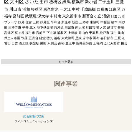
区
大田区
さいたま市
板橋区
練馬
横浜市
新小岩
二子玉川
三鷹
市
川口市
浦和
杉並区
東久留米
一之江
中村
千歳船橋
西葛西
江東区
万
福寺
宮前区
武蔵境
深大寺
中村南
東久留米市
新百合ヶ丘
沼袋
日進
たま
プラーザ
鶴見
住吉
三郷
鶴見区
平和台
新座市
新座
三郷市
東陽町
中原区
橋本
南砂
町
王禅寺東
平井
北区
地下鉄赤塚
向河原
川越市
南大塚
町田市
鷺ノ宮
越谷市
井荻
高津区
梶ヶ谷
福生市
宮前平
下井草
浦和区
上板橋
尾山台
千葉県
松戸市
福生
元山
保土ヶ谷区
鴨居
五月台
経堂
徳丸
越谷
東武練馬
是政
府中市
調布
春日部市
三鷹
江
古田
日吉
港北区
荻窪駅
栄町
氷川台
高松
豊玉中
新井薬師前
上福岡
ふじみ野市
桜台
もっと見る
関連事業
総合広告代理店
ウィルコミュニケーションズ