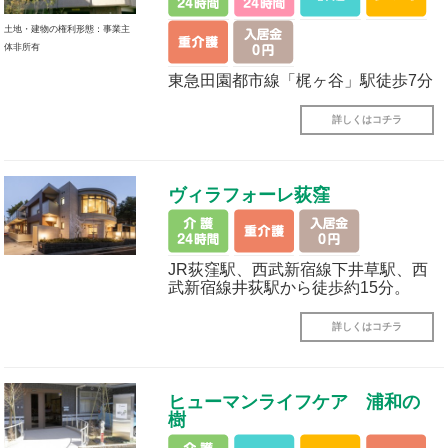
土地・建物の権利形態：事業主
体非所有
東急田園都市線「梶ヶ谷」駅徒歩7分
詳しくはコチラ
ヴィラフォーレ荻窪
JR荻窪駅、西武新宿線下井草駅、西
武新宿線井荻駅から徒歩約15分。
詳しくはコチラ
ヒューマンライフケア 浦和の
樹