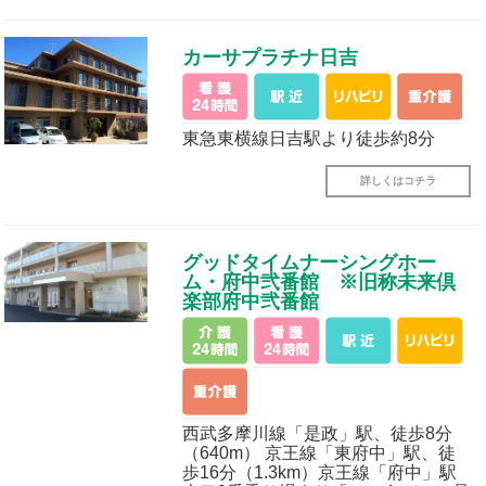
カーサプラチナ日吉
東急東横線日吉駅より徒歩約8分
詳しくはコチラ
グッドタイムナーシングホー
ム・府中弐番館 ※旧称未来倶
楽部府中弐番館
西武多摩川線「是政」駅、徒歩8分
（640m） 京王線「東府中」駅、徒
歩16分（1.3km）京王線「府中」駅