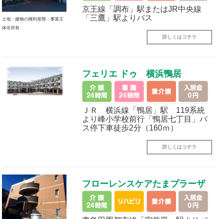
京王線「調布」駅またはJR中央線
「三鷹」駅よりバス
土地・建物の権利形態：事業主
体非所有
詳しくはコチラ
フェリエ ドゥ 横浜鴨居
ＪＲ 横浜線「鴨居」駅 119系統
より峰小学校前行「鴨居七丁目」バ
ス停下車徒歩2分（160ｍ）
詳しくはコチラ
フローレンスケアたまプラーザ