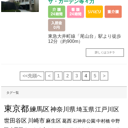
ザ・ガーデン等々力
東急大井町線「尾山台」駅より徒歩
12分（約900m）
詳しくはコチラ
<<先頭へ
<
1
2
3
4
5
>
タグ一覧
東京都
練馬区
神奈川県
埼玉県
江戸川区
世田谷区
川崎市
麻生区
葛西
石神井公園
中村橋
中野