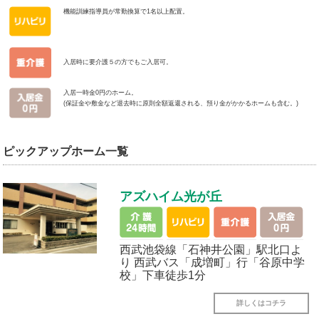
機能訓練指導員が常勤換算で1名以上配置。
入居時に要介護５の方でもご入居可。
入居一時金0円のホーム。
(保証金や敷金など退去時に原則全額返還される、預り金がかかるホームも含む。)
ピックアップホーム一覧
アズハイム光が丘
西武池袋線「石神井公園」駅北口よ
り 西武バス「成増町」行「谷原中学
校」下車徒歩1分
詳しくはコチラ