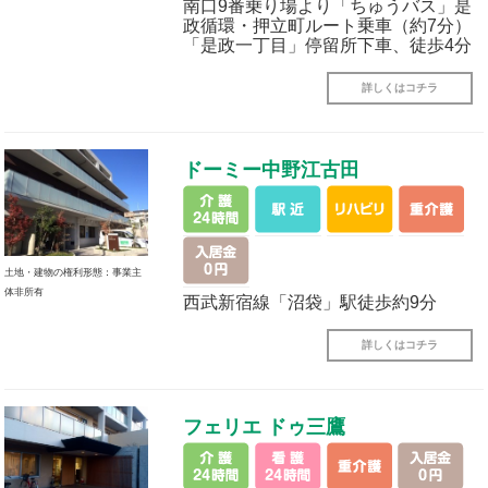
南口9番乗り場より「ちゅうバス」是
政循環・押立町ルート乗車（約7分）
「是政一丁目」停留所下車、徒歩4分
詳しくはコチラ
ドーミー中野江古田
土地・建物の権利形態：事業主
体非所有
西武新宿線「沼袋」駅徒歩約9分
詳しくはコチラ
フェリエ ドゥ三鷹