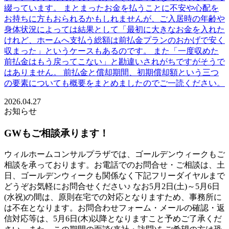
綴っています。 まとまったお金を払うことに不安や心配を
お持ちに方もおられるかもしれませんが、ご入居時の年齢や
身体状況によっては結果として「最初に大きなお金を入れた
けれど、ホームへ支払う総額は前払金プランのおかげで安く
収まった」というケースもあるのです。 また「一度収めた
前払金はもう戻ってこない」と勘違いされがちですがそうで
はありません。 前払金と償却期間、初期償却額という三つ
の要素についても概要をまとめましたのでご一読ください。
2026.04.27
お知らせ
GWもご相談承ります！
ウィルホームコンサルプラザでは、ゴールデンウィークもご
相談を承っております。お電話でのお問合せ・ご相談は、土
日、ゴールデンウィークも関係なく下記フリーダイヤルまで
どうぞお気軽にお問合せください♪ なお5月2日(土)～5月6日
(水祝)の間は、原則在宅での対応となりますため、事務所に
は不在となります。お問合わせフォーム・メールの確認・返
信対応等は、5月6日(木)以降となりますこと予めご了承くだ