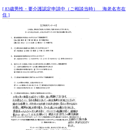
[ 83歳男性・要介護認定申請中（ご相談当時） 海老名市在
住 ]