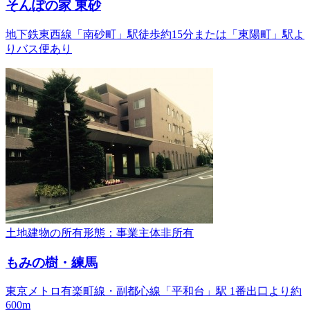
そんぽの家 東砂
地下鉄東西線「南砂町」駅徒歩約15分または「東陽町」駅よ
りバス便あり
土地建物の所有形態：事業主体非所有
もみの樹・練馬
東京メトロ有楽町線・副都心線「平和台」駅 1番出口より約
600m