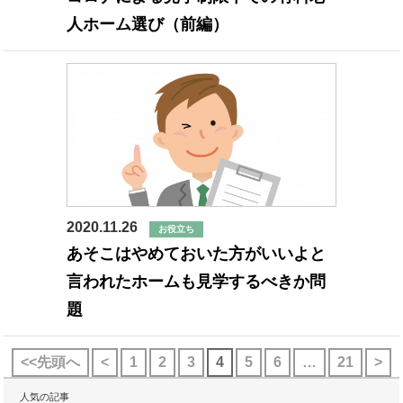
人ホーム選び（前編）
2020.11.26
お役立ち
あそこはやめておいた方がいいよと
言われたホームも見学するべきか問
題
<<先頭へ
<
1
2
3
4
5
6
…
21
>
人気の記事