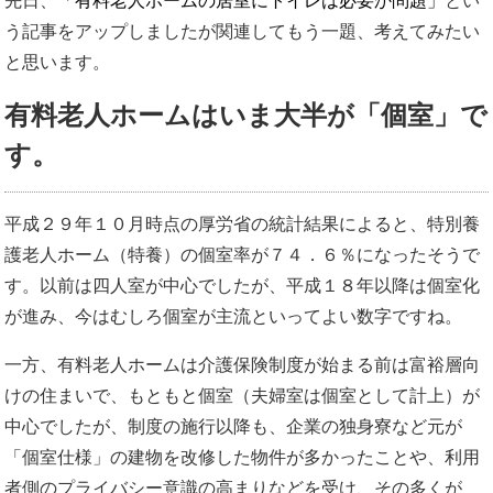
先日、
「有料老人ホームの居室にトイレは必要か問題」
とい
う記事をアップしましたが関連してもう一題、考えてみたい
と思います。
有料老人ホームはいま大半が「個室」で
す。
平成２９年１０月時点の厚労省の統計結果によると、特別養
護老人ホーム（特養）の個室率が７４．６％になったそうで
す。以前は四人室が中心でしたが、平成１８年以降は個室化
が進み、今はむしろ個室が主流といってよい数字ですね。
一方、有料老人ホームは介護保険制度が始まる前は富裕層向
けの住まいで、もともと個室（夫婦室は個室として計上）が
中心でしたが、制度の施行以降も、企業の独身寮など元が
「個室仕様」の建物を改修した物件が多かったことや、利用
者側のプライバシー意識の高まりなどを受け、その多くが